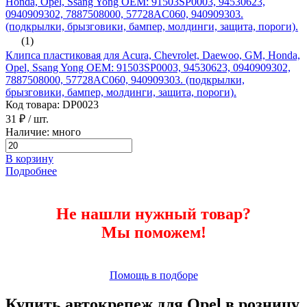
(1)
Клипса пластиковая для Acura, Chevrolet, Daewoo, GM, Honda,
Opel, Ssang Yong ОЕМ: 91503SP0003, 94530623, 0940909302,
7887508000, 57728AC060, 940909303. (подкрылки,
брызговики, бампер, молдинги, защита, пороги).
Код товара: DP0023
31 ₽
/ шт.
Наличие: много
В корзину
Подробнее
Не нашли нужный товар?
Мы поможем!
Помощь в подборе
Купить автокрепеж для Opel в розницу