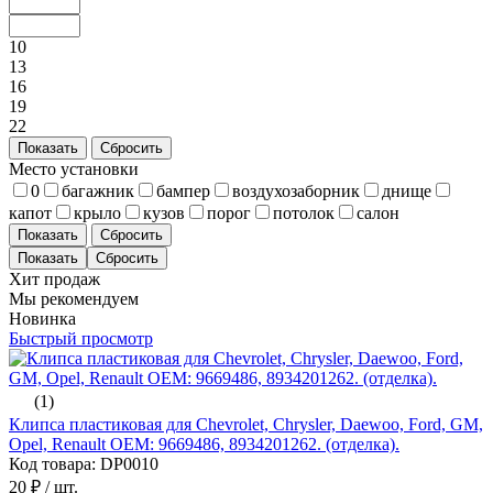
10
13
16
19
22
Показать
Сбросить
Место установки
0
багажник
бампер
воздухозаборник
днище
капот
крыло
кузов
порог
потолок
салон
Показать
Сбросить
Хит продаж
Мы рекомендуем
Новинка
Быстрый просмотр
(1)
Клипса пластиковая для Chevrolet, Chrysler, Daewoo, Ford, GM,
Opel, Renault ОЕМ: 9669486, 8934201262. (отделка).
Код товара: DP0010
20 ₽
/ шт.