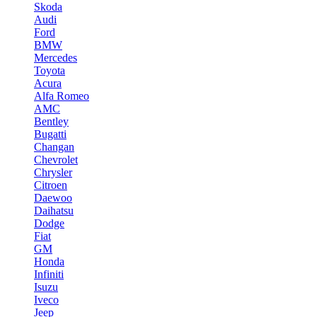
Skoda
Audi
Ford
BMW
Mercedes
Toyota
Acura
Alfa Romeo
AMC
Bentley
Bugatti
Changan
Chevrolet
Chrysler
Citroen
Daewoo
Daihatsu
Dodge
Fiat
GM
Honda
Infiniti
Isuzu
Iveco
Jeep