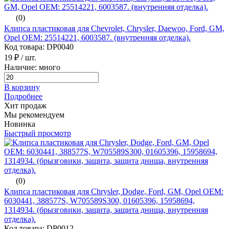
(0)
Клипса пластиковая для Chevrolet, Chrysler, Daewoo, Ford, GM,
Opel ОЕМ: 25514221, 6003587. (внутренняя отделка).
Код товара: DP0040
19 ₽
/ шт.
Наличие: много
В корзину
Подробнее
Хит продаж
Мы рекомендуем
Новинка
Быстрый просмотр
(0)
Клипса пластиковая для Chrysler, Dodge, Ford, GM, Opel ОЕМ:
6030441, 388577S, W705589S300, 01605396, 15958694,
1314934. (брызговики, защита, защита днища, внутренняя
отделка).
Код товара: DP0012