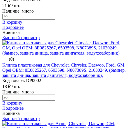
21 ₽
/ шт.
Наличие: много
В корзину
Подробнее
Новинка
Быстрый просмотр
(0)
Клипса пластиковая для Chevrolet, Chrysler, Daewoo, Ford, GM,
Opel ОЕМ: 8E0825267, 6503598, N807389S, 21030249. (бампер,
защита днища, защита двигателя, водухозаборник).
Код товара: DP0002
18 ₽
/ шт.
Наличие: много
В корзину
Подробнее
Новинка
Быстрый просмотр