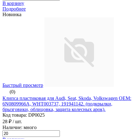
В корзину
Подробнее
Новинка
Быстрый просмотр
(0)
Клипса пластиковая для Audi, Seat, Skoda, Volkswagen ОЕМ:
6N0809966A, WHT003737, 191941142. (подкрылки,
брызговики, облицовка, защита колесных арок).
Код товара: DP0025
28 ₽
/ шт.
Наличие: много