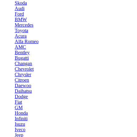
Skoda
Audi
Ford
BMW
Mercedes
Toyota
Acura
Alfa Romeo
AMC
Bentley
Bugatti
Changan
Chevrolet
Chrysler
Citroen
Daewoo
Daihatsu
Dodge
Fiat
GM
Honda
Infiniti
Isuzu
Iveco
Jeep