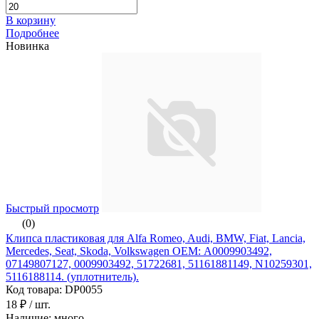
В корзину
Подробнее
Новинка
Быстрый просмотр
(0)
Клипса пластиковая для Alfa Romeo, Audi, BMW, Fiat, Lancia,
Mercedes, Seat, Skoda, Volkswagen ОЕМ: A0009903492,
07149807127, 0009903492, 51722681, 51161881149, N10259301,
5116188114. (уплотнитель).
Код товара: DP0055
18 ₽
/ шт.
Наличие: много