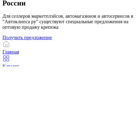
России
Для селлеров маркетплэйсов, автомагазинов и автосервисов в
"Автоклипса ру" существуют специальные предложения на
оптовую продажу крепежа
Получить предложение
Главная
Каталог
Корзина
Избранное
Профиль
Компания
О компании
Контакты
Чёрные саморезы