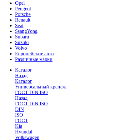
Opel
Peugeot
Porsche
Renault
Seat
SsangYong
Subaru
Suzuki
Volvo
Европейские авто
Различные марки
Каталог
Назад
Каталог
Универсальный крепеж
ГОСТ DIN ISO
Назад
ГОСТ DIN ISO
DIN
ISO
ГОСТ
Kia
Hyundai
Volkswagen