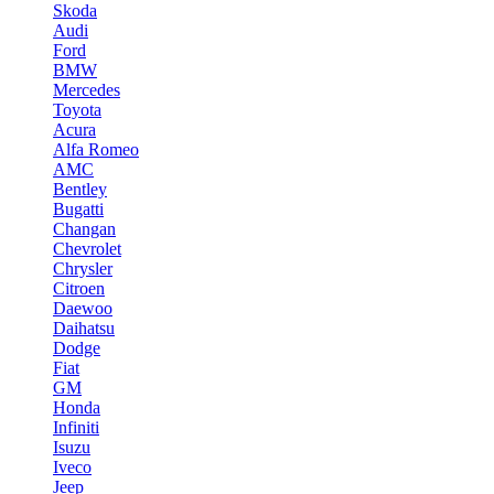
Skoda
Audi
Ford
BMW
Mercedes
Toyota
Acura
Alfa Romeo
AMC
Bentley
Bugatti
Changan
Chevrolet
Chrysler
Citroen
Daewoo
Daihatsu
Dodge
Fiat
GM
Honda
Infiniti
Isuzu
Iveco
Jeep