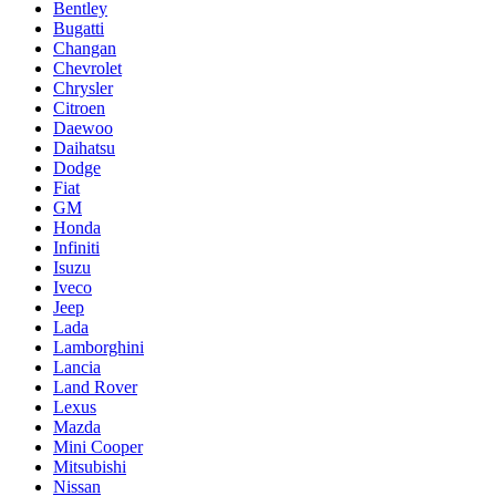
Bentley
Bugatti
Changan
Chevrolet
Chrysler
Citroen
Daewoo
Daihatsu
Dodge
Fiat
GM
Honda
Infiniti
Isuzu
Iveco
Jeep
Lada
Lamborghini
Lancia
Land Rover
Lexus
Mazda
Mini Cooper
Mitsubishi
Nissan