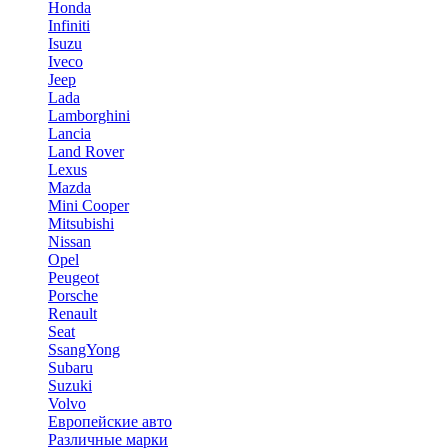
Honda
Infiniti
Isuzu
Iveco
Jeep
Lada
Lamborghini
Lancia
Land Rover
Lexus
Mazda
Mini Cooper
Mitsubishi
Nissan
Opel
Peugeot
Porsche
Renault
Seat
SsangYong
Subaru
Suzuki
Volvo
Европейские авто
Различные марки