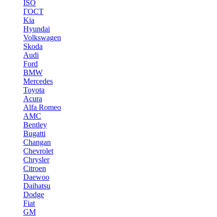
ISO
ГОСТ
Kia
Hyundai
Volkswagen
Skoda
Audi
Ford
BMW
Mercedes
Toyota
Acura
Alfa Romeo
AMC
Bentley
Bugatti
Changan
Chevrolet
Chrysler
Citroen
Daewoo
Daihatsu
Dodge
Fiat
GM