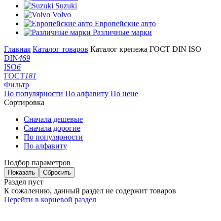
Suzuki
Volvo
Европейские авто
Различные марки
Главная
Каталог товаров
Каталог крепежа ГОСТ DIN ISO
DIN
469
ISO
6
ГОСТ
181
Фильтр
По популярности
По алфавиту
По цене
Сортировка
Сначала дешевые
Сначала дорогие
По популярности
По алфавиту
Подбор параметров
Раздел пуст
К сожалению, данный раздел не содержит товаров
Перейти в корневой раздел